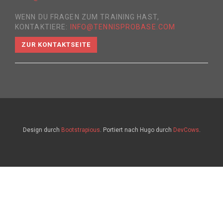
WENN DU FRAGEN ZUM TRAINING HAST,
KONTAKTIERE:
INFO@TENNISPROBASE.COM
ZUR KONTAKTSEITE
Design durch
Bootstrapious
. Portiert nach Hugo durch
DevCows
.